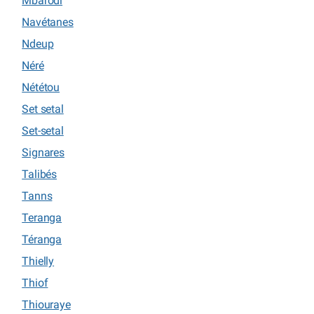
Mbarodi
Navétanes
Ndeup
Néré
Nététou
Set setal
Set-setal
Signares
Talibés
Tanns
Teranga
Téranga
Thielly
Thiof
Thiouraye