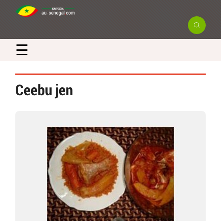
☰
Ceebu jen