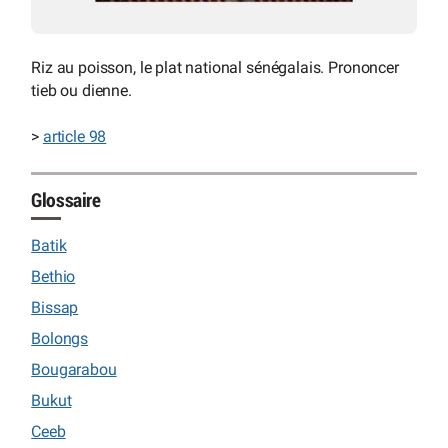
Riz au poisson, le plat national sénégalais. Prononcer
tieb ou dienne.
>
article 98
Glossaire
Batik
Bethio
Bissap
Bolongs
Bougarabou
Bukut
Ceeb