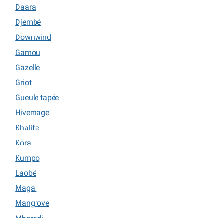
Daara
Djembé
Downwind
Gamou
Gazelle
Griot
Gueule tapée
Hivernage
Khalife
Kora
Kumpo
Laobé
Magal
Mangrove