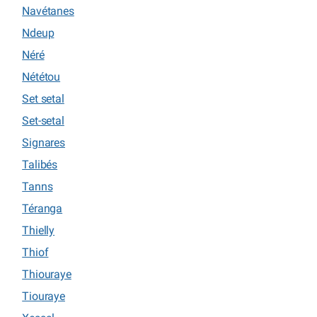
Navétanes
Ndeup
Néré
Nététou
Set setal
Set-setal
Signares
Talibés
Tanns
Téranga
Thielly
Thiof
Thiouraye
Tiouraye