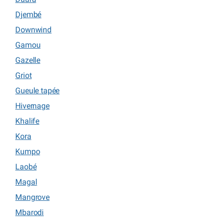
Djembé
Downwind
Gamou
Gazelle
Griot
Gueule tapée
Hivernage
Khalife
Kora
Kumpo
Laobé
Magal
Mangrove
Mbarodi