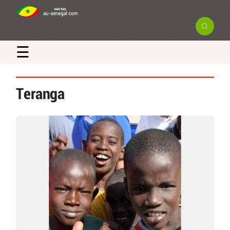
☰
Teranga