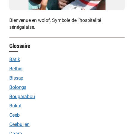
Bienvenue en wolof. Symbole de l’hospitalité
sénégalaise.
Glossaire
Batik
Bethio
Bissap
Bolongs
Bougarabou
Bukut
Ceeb
Ceebu jen
Daara