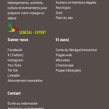
Auteurs et mentions légales
hébergements, activités,
Nos logos
culture et événements pour
Quiz
préparer votre voyage ou
Plan du site
séjour.
Suivez-nous
Et aussi
Facebook
Carte du Sénégal interactive
X (Twitter)
Pages web
Instagram
Mini-sites
You Tube
L’horoscope
Tik Tok
Pages hébergées
Linkedin
Abonnement newsletter
Contact
Écrire au webmaster
Annoncez un événement