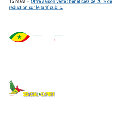
16 mars –
Offre saison verte : bénéficiez de 20 % de
réduction sur le tarif public.
À propos
Qui sommes-nous ?
Explorez le Sénégal
Notre histoire
authentique : destinations,
Auteurs et mentions légales
hébergements, activités,
Nos logos
culture et événements pour
Quiz
préparer votre voyage ou
Plan du site
séjour.
Suivez-nous
Et aussi
Facebook
Carte du Sénégal interactive
X (Twitter)
Pages web
Instagram
Mini-sites