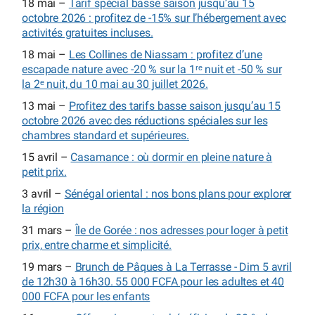
18 mai –
Tarif spécial basse saison jusqu’au 15
octobre 2026 : profitez de -15% sur l’hébergement avec
activités gratuites incluses.
18 mai –
Les Collines de Niassam : profitez d’une
escapade nature avec -20 % sur la 1ʳᵉ nuit et -50 % sur
la 2ᵉ nuit, du 10 mai au 30 juillet 2026.
13 mai –
Profitez des tarifs basse saison jusqu’au 15
octobre 2026 avec des réductions spéciales sur les
chambres standard et supérieures.
15 avril –
Casamance : où dormir en pleine nature à
petit prix.
3 avril –
Sénégal oriental : nos bons plans pour explorer
la région
31 mars –
Île de Gorée : nos adresses pour loger à petit
prix, entre charme et simplicité.
19 mars –
Brunch de Pâques à La Terrasse - Dim 5 avril
de 12h30 à 16h30. 55 000 FCFA pour les adultes et 40
000 FCFA pour les enfants