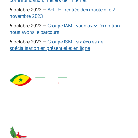
communication, métiers de l’internet
6 octobre 2023 –
AFI-UE : rentrée des masters le 7
novembre 2023
6 octobre 2023 –
Groupe IAM : vous avez l’ambition,
nous avons le parcours !
6 octobre 2023 –
Groupe ISM : six écoles de
spécialisation en présentiel et en ligne
À propos
Qui sommes-nous ?
Explorez le Sénégal
Notre histoire
authentique : destinations,
Auteurs et mentions légales
hébergements, activités,
Nos logos
culture et événements pour
Quiz
préparer votre voyage ou
Plan du site
séjour.