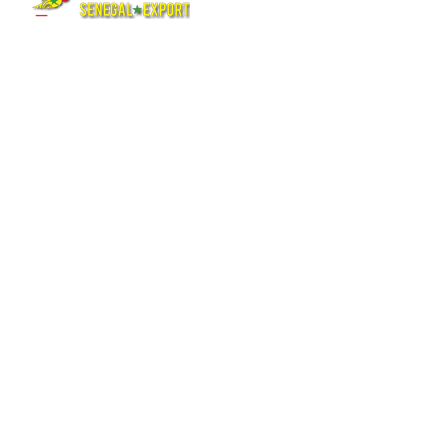
Suivez-nous
Et aussi
Facebook
Carte du Sénégal interactive
X (Twitter)
Pages web
Instagram
Mini-sites
You Tube
L’horoscope
Tik Tok
Pages hébergées
Linkedin
Abonnement newsletter
Contact
Écrire au webmaster
Annoncez un événement
Préparez votre voyage
Colonies de vacances
Devenez partenaire
Abonnement newsletter