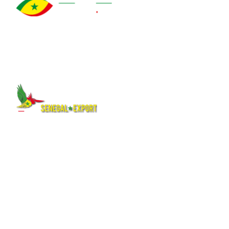
À propos
Qui sommes-nous ?
Explorez le Sénégal
Notre histoire
authentique : destinations,
Auteurs et mentions légales
hébergements, activités,
Nos logos
culture et événements pour
Quiz
préparer votre voyage ou
Plan du site
séjour.
Suivez-nous
Et aussi
Facebook
Carte du Sénégal interactive
X (Twitter)
Pages web
Instagram
Mini-sites
You Tube
L’horoscope
Tik Tok
Pages hébergées
Linkedin
Abonnement newsletter