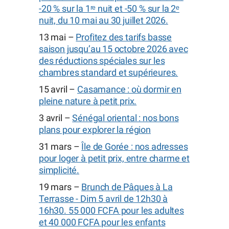
-20 % sur la 1ʳᵉ nuit et -50 % sur la 2ᵉ
nuit, du 10 mai au 30 juillet 2026.
13 mai –
Profitez des tarifs basse
saison jusqu’au 15 octobre 2026 avec
des réductions spéciales sur les
chambres standard et supérieures.
15 avril –
Casamance : où dormir en
pleine nature à petit prix.
3 avril –
Sénégal oriental : nos bons
plans pour explorer la région
31 mars –
Île de Gorée : nos adresses
pour loger à petit prix, entre charme et
simplicité.
19 mars –
Brunch de Pâques à La
Terrasse - Dim 5 avril de 12h30 à
16h30. 55 000 FCFA pour les adultes
et 40 000 FCFA pour les enfants