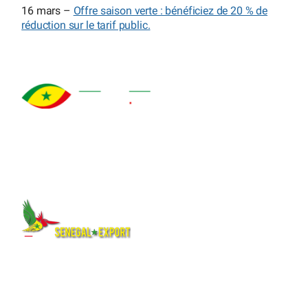
16 mars –
Offre saison verte : bénéficiez de 20 % de
réduction sur le tarif public.
À propos
Qui sommes-nous ?
Explorez le Sénégal
Notre histoire
authentique : destinations,
Auteurs et mentions légales
hébergements, activités,
Nos logos
culture et événements pour
Quiz
préparer votre voyage ou
Plan du site
séjour.
Suivez-nous
Et aussi
Facebook
Carte du Sénégal interactive
X (Twitter)
Pages web