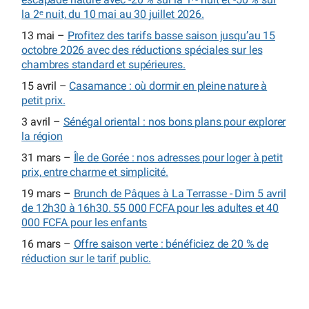
la 2ᵉ nuit, du 10 mai au 30 juillet 2026.
13 mai –
Profitez des tarifs basse saison jusqu’au 15
octobre 2026 avec des réductions spéciales sur les
chambres standard et supérieures.
15 avril –
Casamance : où dormir en pleine nature à
petit prix.
3 avril –
Sénégal oriental : nos bons plans pour explorer
la région
31 mars –
Île de Gorée : nos adresses pour loger à petit
prix, entre charme et simplicité.
19 mars –
Brunch de Pâques à La Terrasse - Dim 5 avril
de 12h30 à 16h30. 55 000 FCFA pour les adultes et 40
000 FCFA pour les enfants
16 mars –
Offre saison verte : bénéficiez de 20 % de
réduction sur le tarif public.