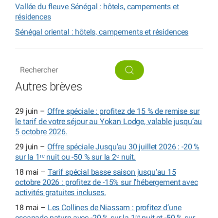
Vallée du fleuve Sénégal : hôtels, campements et
résidences
Sénégal oriental : hôtels, campements et résidences
Autres brèves
29 juin –
Offre spéciale : profitez de 15 % de remise sur
le tarif de votre séjour au Yokan Lodge, valable jusqu’au
5 octobre 2026.
29 juin –
Offre spéciale Jusqu’au 30 juillet 2026 : -20 %
sur la 1ʳᵉ nuit ou -50 % sur la 2ᵉ nuit.
18 mai –
Tarif spécial basse saison jusqu’au 15
octobre 2026 : profitez de -15% sur l’hébergement avec
activités gratuites incluses.
18 mai –
Les Collines de Niassam : profitez d’une
escapade nature avec -20 % sur la 1ʳᵉ nuit et -50 % sur