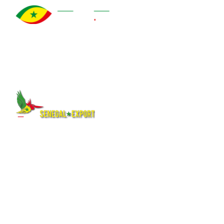
À propos
Qui sommes-nous ?
Explorez le Sénégal
Notre histoire
authentique : destinations,
Auteurs et mentions légales
hébergements, activités,
Nos logos
culture et événements pour
Quiz
préparer votre voyage ou
Plan du site
séjour.
Suivez-nous
Et aussi
Facebook
Carte du Sénégal interactive
X (Twitter)
Pages web
Instagram
Mini-sites
You Tube
L’horoscope
Tik Tok
Pages hébergées
Linkedin
Abonnement newsletter