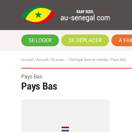
SE LOGER
SE DÉPLACER
À FAI
Accueil
/
Accueil
/
Et aussi…
/
Sénégal dans le monde
/
Pays Bas
Pays Bas
Pays Bas