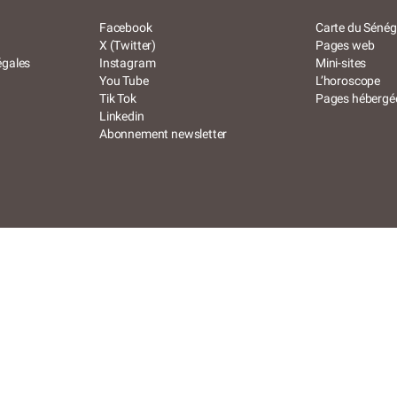
Facebook
Carte du Sénéga
X (Twitter)
Pages web
égales
Instagram
Mini-sites
You Tube
L’horoscope
Tik Tok
Pages hébergé
Linkedin
Abonnement newsletter