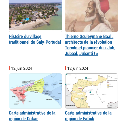
Histoire du village
Thierno Souleymane Baal :
traditionnel de Saly-Portudal
architecte de la révolution
Torodo et pionnier du « Jub,
Jubaal, Jubanti ! »
12 juin 2024
12 juin 2024
Carte administrative de la
Carte administrative de la
région de Dakar
région de Fatick