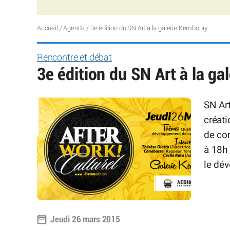
Accueil
/
Agenda
/
3e édition du SN Art à la galerie Kemboury
Rencontre et débat
3e édition du SN Art à la g
SN Art
créati
de com
à 18h 
le dév
Jeudi 26 mars 2015