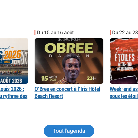
Du 15 au 16 août
Du 22 au 23
ouis 2026 :
O’Bree en concert à l’Iris Hôtel
Week-end as
au rythme des
Beach Resort
sous les éto
Tout l'agenda