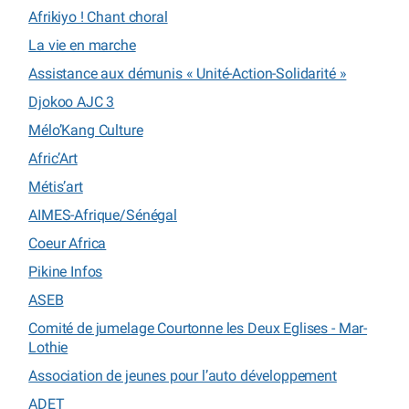
Afrikiyo ! Chant choral
La vie en marche
Assistance aux démunis « Unité-Action-Solidarité »
Djokoo AJC 3
Mélo’Kang Culture
Afric’Art
Métis’art
AIMES-Afrique/Sénégal
Coeur Africa
Pikine Infos
ASEB
Comité de jumelage Courtonne les Deux Eglises - Mar-
Lothie
Association de jeunes pour l’auto développement
ADET