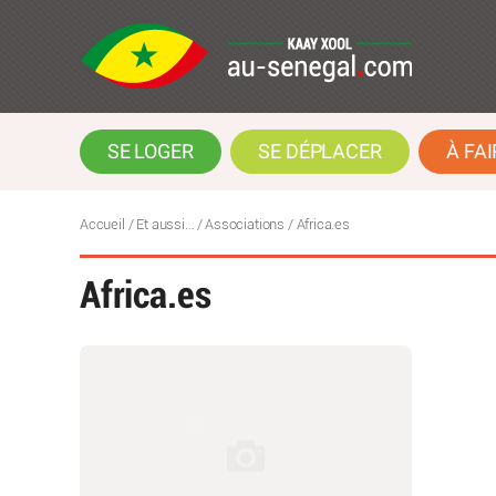
SE LOGER
SE DÉPLACER
À FAI
Accueil
/
Et aussi…
/
Associations
/
Africa.es
Africa.es