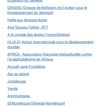
Eclaireurs du Sénégal
GRADES (Groupe de Reflexion et d`Action pour le
Developpement du Senegal)
Halte aux drogues dures
And Taxawu Talibé - ATT
A la croisée des écoles Yonne-Sénégal
(A.I.D.D) Action internationale pour le développement
durable
AFRICA - Association française interculturelle contre
l’analphabétisme en Afrique
Accueil sans Frontières
Aar sa jaboot
Jostalouga
Yendé
Anim’censeau
SENumérique (Sénégal-Numérique)