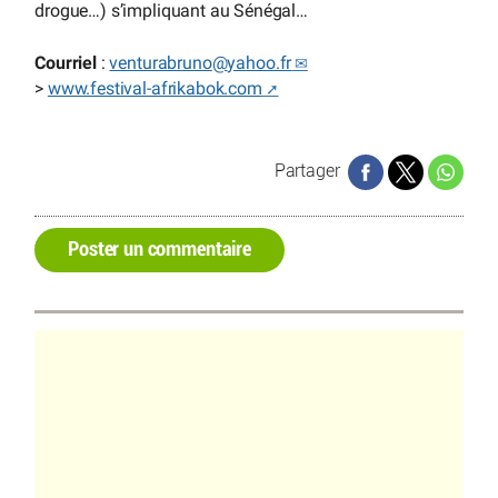
drogue…) s’impliquant au Sénégal…
Courriel
:
venturabruno
@
yahoo.fr
>
www.festival-afrikabok.com
Partager
Poster un commentaire