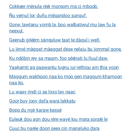
Cokkeer mënula réér moroom ma ci mboob.
Ñu yemul lor, duñu mëqandoo sunguf.
Gone, lawtanu yomb la, boo walbatiwul mu law fu la
neexul.
Geenub giléém sànguluw taat te dàqul i weñ.
Lu jinné màggat màaggat dese nelaju bu jommal gone.
Ku ndóbin rey sa maam, foo séénati lu ñuul daw.
Yaakamti ag gaawantu lugnu jur rethiou am thia yoon
Maggum wakhoon naa ko moo gen maggum khamoon
naa ko.
Lu waay rindi ci sa loxo lay naac
Goor buy jooy dafa wara lakkatu
Bopp du ngir karaw kessé
Euleuk dou agn dou rére wayé lou mata soralé le
Cuuc bu narée doon seex cin manaluko dara