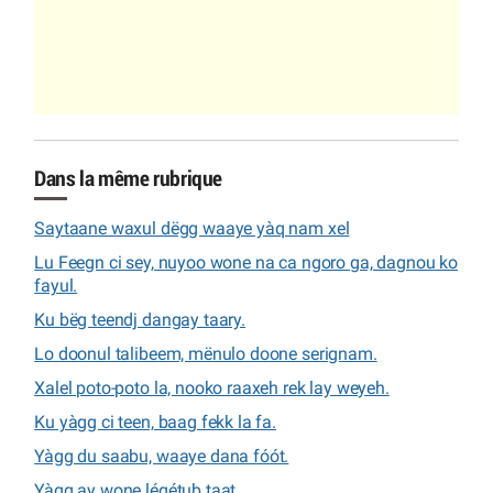
Dans la même rubrique
Saytaane waxul dëgg waaye yàq nam xel
Lu Feegn ci sey, nuyoo wone na ca ngoro ga, dagnou ko
fayul.
Ku bëg teendj dangay taary.
Lo doonul talibeem, mënulo doone serignam.
Xalel poto-poto la, nooko raaxeh rek lay weyeh.
Ku yàgg ci teen, baag fekk la fa.
Yàgg du saabu, waaye dana fóót.
Yàgg ay wone légétub taat.