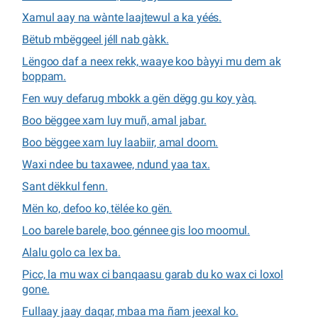
Xamul aay na wànte laajtewul a ka yéés.
Bëtub mbëggeel jéll nab gàkk.
Lëngoo daf a neex rekk, waaye koo bàyyi mu dem ak
boppam.
Fen wuy defarug mbokk a gën dëgg gu koy yàq.
Boo bëggee xam luy muñ, amal jabar.
Boo bëggee xam luy laabiir, amal doom.
Waxi ndee bu taxawee, ndund yaa tax.
Sant dëkkul fenn.
Mën ko, defoo ko, tëlée ko gën.
Loo barele barele, boo génnee gis loo moomul.
Alalu golo ca lex ba.
Picc, la mu wax ci banqaasu garab du ko wax ci loxol
gone.
Fullaay jaay daqar, mbaa ma ñam jeexal ko.