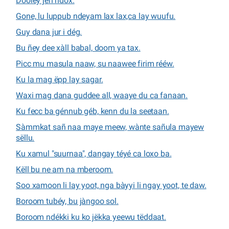
Dooley jën ndox.
Gone, lu luppub ndeyam lax lax,ca lay wuufu.
Guy dana jur i dég.
Bu ñey dee xàll babal, doom ya tax.
Picc mu masula naaw, su naawee firim rééw.
Ku la mag ëpp lay sagar.
Waxi mag dana guddee all, waaye du ca fanaan.
Ku fecc ba génnub géb, kenn du la seetaan.
Sàmmkat sañ naa maye meew, wànte sañula mayew
sëllu.
Ku xamul "suurnaa", dangay téyé ca loxo ba.
Këll bu ne am na mberoom.
Soo xamoon li lay yoot, nga bàyyi li ngay yoot, te daw.
Boroom tubéy, bu jàngoo sol.
Boroom ndékki ku ko jëkka yeewu tëddaat.