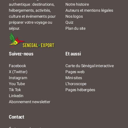
Notre histoire
authentique : destinations,
Auteurs et mentions légales
hébergements, activités,
Nos logos
culture et événements pour
Quiz
préparer votre voyage ou
Plan du site
séjour.
Suivez-nous
Et aussi
Facebook
Carte du Sénégal interactive
X (Twitter)
Pages web
Instagram
Mini-sites
You Tube
L’horoscope
Tik Tok
Pages hébergées
Linkedin
Abonnement newsletter
Contact