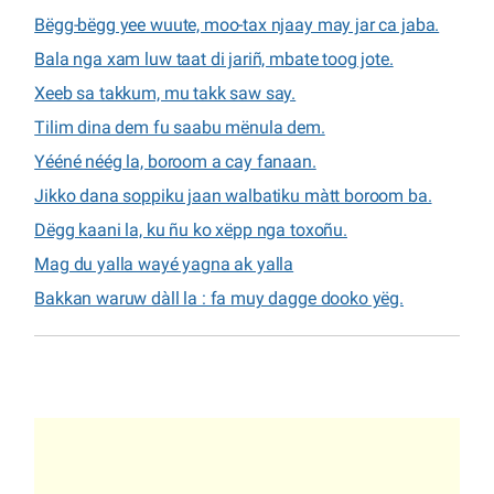
Bëgg-bëgg yee wuute, moo-tax njaay may jar ca jaba.
Bala nga xam luw taat di jariñ, mbate toog jote.
Xeeb sa takkum, mu takk saw say.
Tilim dina dem fu saabu mënula dem.
Yééné néég la, boroom a cay fanaan.
Jikko dana soppiku jaan walbatiku màtt boroom ba.
Dëgg kaani la, ku ñu ko xëpp nga toxoñu.
Mag du yalla wayé yagna ak yalla
Bakkan waruw dàll la : fa muy dagge dooko yëg.