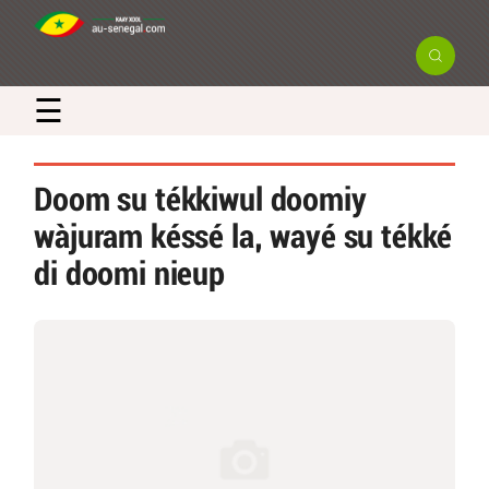
☰
Doom su tékkiwul doomiy
wàjuram késsé la, wayé su tékké
di doomi nieup