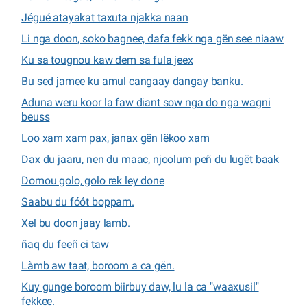
Jégué atayakat taxuta njakka naan
Li nga doon, soko bagnee, dafa fekk nga gën see niaaw
Ku sa tougnou kaw dem sa fula jeex
Bu sed jamee ku amul cangaay dangay banku.
Aduna weru koor la faw diant sow nga do nga wagni
beuss
Loo xam xam pax, janax gën lëkoo xam
Dax du jaaru, nen du maac, njoolum peñ du lugët baak
Domou golo, golo rek ley done
Saabu du fóót boppam.
Xel bu doon jaay lamb.
ñaq du feeñ ci taw
Làmb aw taat, boroom a ca gën.
Kuy gunge boroom biirbuy daw, lu la ca "waaxusil"
fekkee.