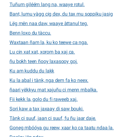
Tuñum giléém lang na, waaye rotul.
Bant, lumu yàgg cig dex, du tax mu soppiku jasig
Lëg mën naa daw, waaye àttanul teg.
Benn loxo du tàccu.
Waxtaan ñam la, ku ko teewe ca nga.
Lu cin xat xat, xorom ba xaj ca.
ñu bokh teen ñooy laxasooy goj.
Ku am kuddu du lakk
Ku la abal i tànk, nga dem fa ko neex.
ñaari yëkkyu mat xajuñu ci menn mbalka.
Fii kekk la, golo du fi raweeb xaj.
Sori kaw a tax jaxaay di saw bouki.
Tànk ci suuf, jaan ci suuf, fu ñu jaar daje.
Goneg mbóóya gu reew, xaar ko ca taatu ndaa la.