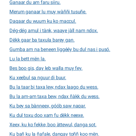
Ganaar du am faru siiru.
Merum ganaar lu muy wàññi tusuñe.
Daqaar du wuum ku ko maccul.
Dég-dég amul i tànk, waaye jàll nam ndox.
Dëkk gaar ba taxula barey gan.
Gumba am na beneen liggééy bu dul nas i pusó.
Lu la bett mën la.
Bes boo gis, day leb walla muy fey.
Ku xeebul sa nguur di buur.
Bu la taar bi taxa lew, ndax laago du wess.
Bu la am-am taxa bew, ndax ñàkk du wess.
Ku bey sa bànneex, góób saw naqar.
Ku dul toxu doo xam fu dëkk neexe.
Xeex, ku ko fekke, boo àttewul, danga sot.
Ku bañ ku la ñafale, dangay toññ koo mën.