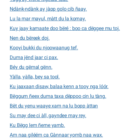
Ndànk-ndànk ay jàpp golo cib ñaay.
Lu la mar mayul, màtt du la komay.
Kuy jaay kamaate doo bëré : boo ca dëggee mu toj.
Nen du bëreek doj.
Kooyi bukki du njoowaanug tef.
Duma jënd jaar ci pax.
Béy du gëmal gënn.
Yàlla, yàlla, bey sa tool.
Ku jaaxaan disaw, balaa kenn a tooy nga lóór.
Bëggum ñeex duma taxa dëppoo cin lu tàng.
Bët du yenu waaye xam na lu bopp àttan
Su may dee ci àll, gayndee may rey.
Ku Bëgg lem ñeme yamb.
Am naa giléém ca Gànnaar yomb naa wax.