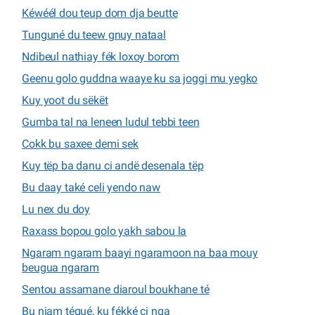
Kéwéél dou teup dom dja beutte
Tunguné du teew gnuy nataal
Ndibeul nathiay fék loxoy borom
Geenu golo guddna waaye ku sa joggi mu yegko
Kuy yoot du sëkët
Gumba tal na leneen ludul tebbi teen
Cokk bu saxee demi sek
Kuy tëp ba danu ci andë desenala tëp
Bu daay také celi yendo naw
Lu nex du doy
Raxass bopou golo yakh sabou la
Ngaram ngaram baayi ngaramoon na baa mouy
beugua ngaram
Sentou assamane diaroul boukhane té
Bu niam tégué, ku fékké ci nga