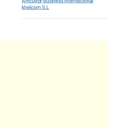
Africultor-business internacional
khelcom S.L