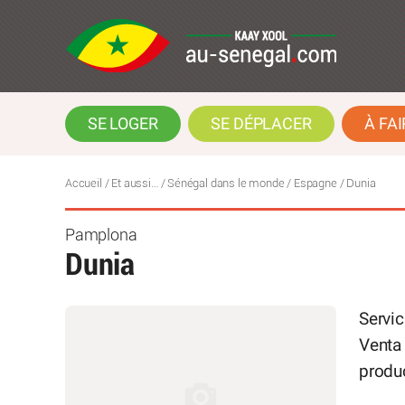
SE LOGER
SE DÉPLACER
À FAI
Accueil
/
Et aussi…
/
Sénégal dans le monde
/
Espagne
/
Dunia
Pamplona
Dunia
Servic
Venta 
produc