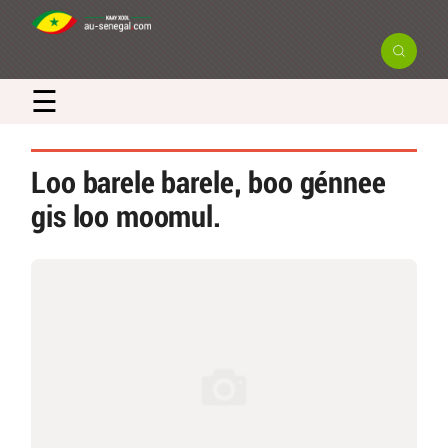
☰
Loo barele barele, boo génnee
gis loo moomul.