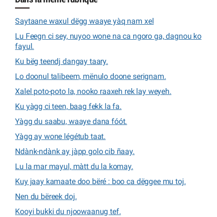
Saytaane waxul dëgg waaye yàq nam xel
Lu Feegn ci sey, nuyoo wone na ca ngoro ga, dagnou ko
fayul.
Ku bëg teendj dangay taary.
Lo doonul talibeem, mënulo doone serignam.
Xalel poto-poto la, nooko raaxeh rek lay weyeh.
Ku yàgg ci teen, baag fekk la fa.
Yàgg du saabu, waaye dana fóót.
Yàgg ay wone légétub taat.
Ndànk-ndànk ay jàpp golo cib ñaay.
Lu la mar mayul, màtt du la komay.
Kuy jaay kamaate doo bëré : boo ca dëggee mu toj.
Nen du bëreek doj.
Kooyi bukki du njoowaanug tef.