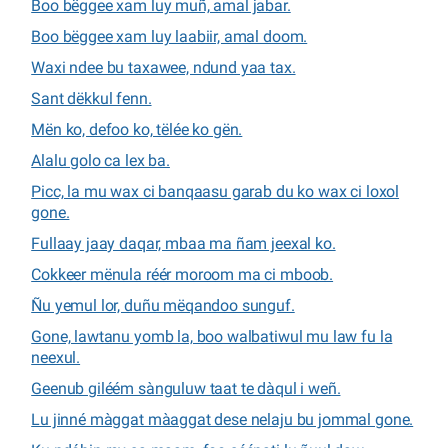
Boo bëggee xam luy muñ, amal jabar.
Boo bëggee xam luy laabiir, amal doom.
Waxi ndee bu taxawee, ndund yaa tax.
Sant dëkkul fenn.
Mën ko, defoo ko, tëlée ko gën.
Alalu golo ca lex ba.
Picc, la mu wax ci banqaasu garab du ko wax ci loxol
gone.
Fullaay jaay daqar, mbaa ma ñam jeexal ko.
Cokkeer mënula réér moroom ma ci mboob.
Ñu yemul lor, duñu mëqandoo sunguf.
Gone, lawtanu yomb la, boo walbatiwul mu law fu la
neexul.
Geenub giléém sànguluw taat te dàqul i weñ.
Lu jinné màggat màaggat dese nelaju bu jommal gone.