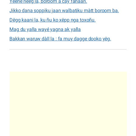
Yééné néég la, boroom a cay fanaan.
Jikko dana soppiku jaan walbatiku màtt boroom ba.
Dëgg kaani la, ku ñu ko xëpp nga toxoñu.
Mag du yalla wayé yagna ak yalla
Bakkan waruw dàll la : fa muy dagge dooko yëg.