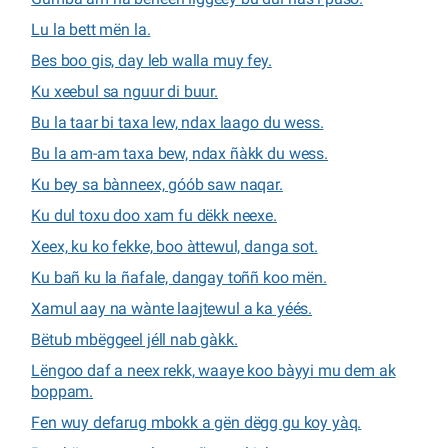
Lu la bett mën la.
Bes boo gis, day leb walla muy fey.
Ku xeebul sa nguur di buur.
Bu la taar bi taxa lew, ndax laago du wess.
Bu la am-am taxa bew, ndax ñàkk du wess.
Ku bey sa bànneex, góób saw naqar.
Ku dul toxu doo xam fu dëkk neexe.
Xeex, ku ko fekke, boo àttewul, danga sot.
Ku bañ ku la ñafale, dangay toññ koo mën.
Xamul aay na wànte laajtewul a ka yéés.
Bëtub mbëggeel jéll nab gàkk.
Lëngoo daf a neex rekk, waaye koo bàyyi mu dem ak
boppam.
Fen wuy defarug mbokk a gën dëgg gu koy yàq.