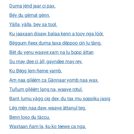
Duma jënd jaar ci pax.
Béy du gëmal gënn.
Yàlla, yàlla, bey sa tool.
Ku jaaxaan disaw, balaa kenn a tooy nga lóór.
Bëggum ñeex duma taxa dëppoo cin lu tàng.
Bët du yenu waaye xam na lu bopp àttan
Su may dee ci àll, gayndee may rey.
Ku Bëgg lem ñeme yamb.
Am naa giléém ca Gànnaar yomb naa wax.
Tuñum giléém lang na, waaye rotul.
Bant, lumu yàgg cig dex, du tax mu soppiku jasig
Lëg mën naa daw, waaye àttanul teg.
Benn loxo du tàccu.
Waxtaan ñam la, ku ko teewe ca nga.