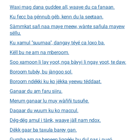
Waxi mag dana guddee all, waaye du ca fanaan.
Ku fecc ba génnub géb, kenn du la seetaan.
Sàmmkat sañ naa maye meew, wànte sañula mayew
sëllu.
Ku xamul "suurnaa", dangay téyé ca loxo ba.
Këll bu ne am na mberoom.
Soo xamoon li lay yoot, nga bàyyi li ngay yoot, te daw.
Boroom tubéy, bu jàngoo sol.
Boroom ndékki ku ko jëkka yeewu tëddaat.
Ganaar du am faru siiru.
Merum ganaar lu muy wàññi tusuñe.
Daqaar du wuum ku ko maccul.
Dég-dég amul i tànk, waaye jàll nam ndox.
Dëkk gaar ba taxula barey gan.
Gumba am na beneen liggééy bu dul nas i pusó.