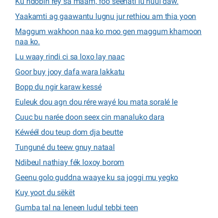
Ku ndóbin rey sa maam, foo séénati lu ñuul daw.
Yaakamti ag gaawantu lugnu jur rethiou am thia yoon
Maggum wakhoon naa ko moo gen maggum khamoon
naa ko.
Lu waay rindi ci sa loxo lay naac
Goor buy jooy dafa wara lakkatu
Bopp du ngir karaw kessé
Euleuk dou agn dou rére wayé lou mata soralé le
Cuuc bu narée doon seex cin manaluko dara
Kéwéél dou teup dom dja beutte
Tunguné du teew gnuy nataal
Ndibeul nathiay fék loxoy borom
Geenu golo guddna waaye ku sa joggi mu yegko
Kuy yoot du sëkët
Gumba tal na leneen ludul tebbi teen