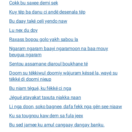
Cokk bu saxee demi sek
Kuy tëp ba danu ci andë desenala tëp
Bu daay také celi yendo naw
Lu nex du doy
Raxass bopou golo yakh sabou la
Ngaram ngaram baayi ngaramoon na baa mouy
beugua ngaram
Sentou assamane diaroul boukhane té
Doom su tékkiwul doomiy wàjuram késsé la, wayé su
tékké di doomi nieup
Bu niam tégué, ku fékké ci nga
Jégué atayakat taxuta njakka naan
Li nga doon, soko bagnee, dafa fekk nga gën see niaaw
Ku sa tougnou kaw dem sa fula jeex
Bu sed jamee ku amul cangaay dangay banku.