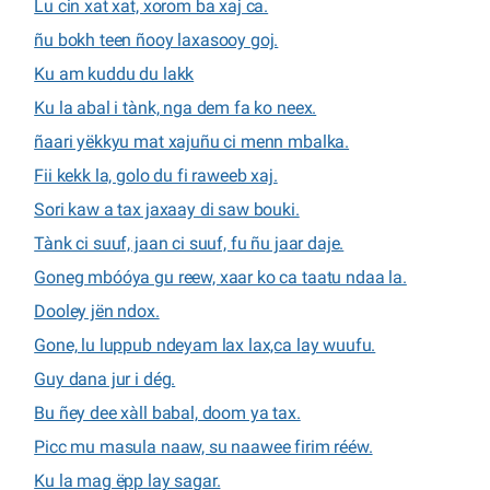
Lu cin xat xat, xorom ba xaj ca.
ñu bokh teen ñooy laxasooy goj.
Ku am kuddu du lakk
Ku la abal i tànk, nga dem fa ko neex.
ñaari yëkkyu mat xajuñu ci menn mbalka.
Fii kekk la, golo du fi raweeb xaj.
Sori kaw a tax jaxaay di saw bouki.
Tànk ci suuf, jaan ci suuf, fu ñu jaar daje.
Goneg mbóóya gu reew, xaar ko ca taatu ndaa la.
Dooley jën ndox.
Gone, lu luppub ndeyam lax lax,ca lay wuufu.
Guy dana jur i dég.
Bu ñey dee xàll babal, doom ya tax.
Picc mu masula naaw, su naawee firim rééw.
Ku la mag ëpp lay sagar.