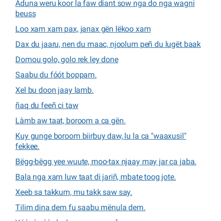
Aduna weru koor la faw diant sow nga do nga wagni
beuss
Loo xam xam pax, janax gën lëkoo xam
Dax du jaaru, nen du maac, njoolum peñ du lugët baak
Domou golo, golo rek ley done
Saabu du fóót boppam.
Xel bu doon jaay lamb.
ñaq du feeñ ci taw
Làmb aw taat, boroom a ca gën.
Kuy gunge boroom biirbuy daw, lu la ca "waaxusil"
fekkee.
Bëgg-bëgg yee wuute, moo-tax njaay may jar ca jaba.
Bala nga xam luw taat di jariñ, mbate toog jote.
Xeeb sa takkum, mu takk saw say.
Tilim dina dem fu saabu mënula dem.