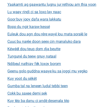
Yaakamti ag gaawantu lugnu jur rethiou am thia yoon
Lu waay rindi ci sa loxo lay naac
Goor buy jooy dafa wara lakkatu
Bopp du ngir karaw kessé
Euleuk dou agn dou rére wayé lou mata soralé le
Cuuc bu narée doon seex cin manaluko dara
Kéwéél dou teup dom dja beutte
Tunguné du teew gnuy nataal
Ndibeul nathiay fék loxoy borom
Geenu golo guddna waaye ku sa joggi mu yegko
Kuy yoot du sëkët
Gumba tal na leneen ludul tebbi teen
Cokk bu saxee demi sek
Kuy tëp ba danu ci andë desenala tëp