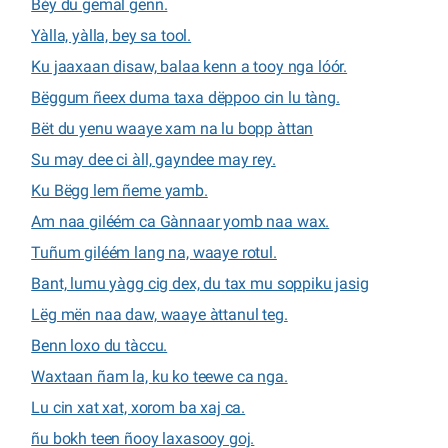
Béy du gëmal gënn.
Yàlla, yàlla, bey sa tool.
Ku jaaxaan disaw, balaa kenn a tooy nga lóór.
Bëggum ñeex duma taxa dëppoo cin lu tàng.
Bët du yenu waaye xam na lu bopp àttan
Su may dee ci àll, gayndee may rey.
Ku Bëgg lem ñeme yamb.
Am naa giléém ca Gànnaar yomb naa wax.
Tuñum giléém lang na, waaye rotul.
Bant, lumu yàgg cig dex, du tax mu soppiku jasig
Lëg mën naa daw, waaye àttanul teg.
Benn loxo du tàccu.
Waxtaan ñam la, ku ko teewe ca nga.
Lu cin xat xat, xorom ba xaj ca.
ñu bokh teen ñooy laxasooy goj.