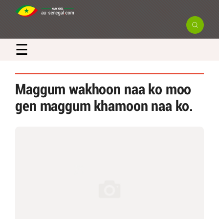
☰
Maggum wakhoon naa ko moo
gen maggum khamoon naa ko.