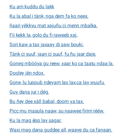
Ku am kuddu du lakk
Ku la abal i tànk, nga dem fa ko neex.
ñaari yëkkyu mat xajuñu ci menn mbalka.
Fii kekk la, golo du fi raweeb xaj.
Sori kaw a tax jaxaay di saw bouki.
Tànk ci suuf, jaan ci suuf, fu ñu jaar daje.
Goneg mbóóya gu reew, xaar ko ca taatu ndaa la.
Dooley jën ndox.
Gone, lu luppub ndeyam lax lax,ca lay wuufu.
Guy dana jur i dég.
Bu ñey dee xàll babal, doom ya tax.
Picc mu masula naaw, su naawee firim rééw.
Ku la mag ëpp lay sagar.
Waxi mag dana guddee all, waaye du ca fanaan.