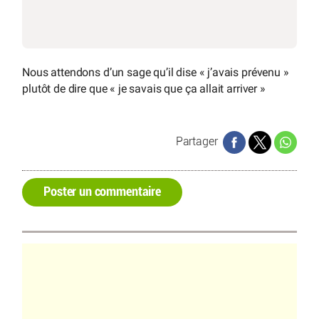
Nous attendons d’un sage qu’il dise « j’avais prévenu »
plutôt de dire que « je savais que ça allait arriver »
Partager
Poster un commentaire