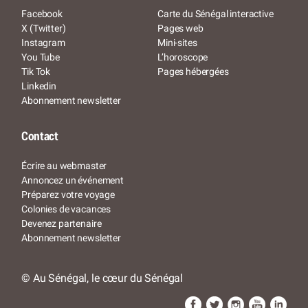
Facebook
Carte du Sénégal interactive
X (Twitter)
Pages web
Instagram
Mini-sites
You Tube
L’horoscope
Tik Tok
Pages hébergées
Linkedin
Abonnement newsletter
Contact
Écrire au webmaster
Annoncez un événement
Préparez votre voyage
Colonies de vacances
Devenez partenaire
Abonnement newsletter
© Au Sénégal, le cœur du Sénégal