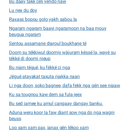
Bu daay také celi yendo naw
Lu nex du doy
Raxass bopou golo yakh sabou la
Ngaram ngaram baayi ngaramoon na baa mouy
beugua ngaram
Sentou assamane diaroul boukhane té
Doom su tékkiwul doomiy wàjuram késsé la, wayé su
tékké di doomi nieup
Bu niam tégué, ku fékké ci nga
Jégué atayakat taxuta njakka naan
Li nga doon, soko bagnee, dafa fekk nga gën see niaaw
Ku sa tougnou kaw dem sa fula jeex
Bu sed jamee ku amul cangaay dangay banku.
Aduna weru koor la faw diant sow nga do nga wagni
beuss
Loo xam xam pax, janax gën lëkoo xam