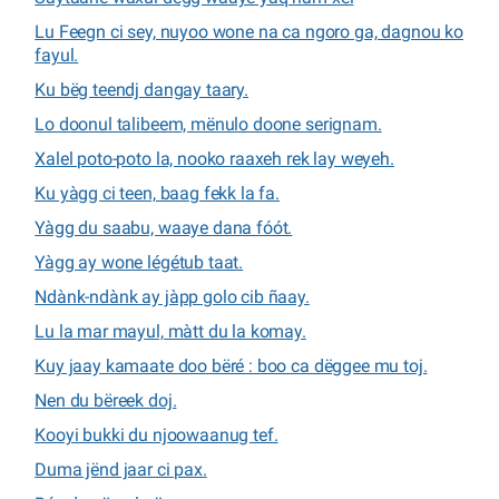
Lu Feegn ci sey, nuyoo wone na ca ngoro ga, dagnou ko
fayul.
Ku bëg teendj dangay taary.
Lo doonul talibeem, mënulo doone serignam.
Xalel poto-poto la, nooko raaxeh rek lay weyeh.
Ku yàgg ci teen, baag fekk la fa.
Yàgg du saabu, waaye dana fóót.
Yàgg ay wone légétub taat.
Ndànk-ndànk ay jàpp golo cib ñaay.
Lu la mar mayul, màtt du la komay.
Kuy jaay kamaate doo bëré : boo ca dëggee mu toj.
Nen du bëreek doj.
Kooyi bukki du njoowaanug tef.
Duma jënd jaar ci pax.