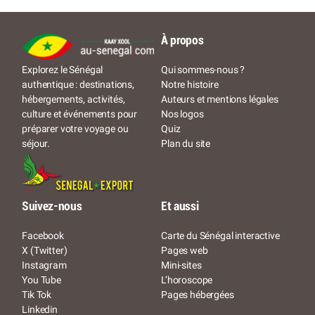
À propos
Qui sommes-nous ?
Explorez le Sénégal
Notre histoire
authentique : destinations,
Auteurs et mentions légales
hébergements, activités,
Nos logos
culture et événements pour
Quiz
préparer votre voyage ou
Plan du site
séjour.
Suivez-nous
Et aussi
Facebook
Carte du Sénégal interactive
X (Twitter)
Pages web
Instagram
Mini-sites
You Tube
L’horoscope
Tik Tok
Pages hébergées
Linkedin