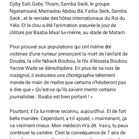
Djiby Sall, Goby Thiam, Samba Seck, le groupe
Ngatamaaré, Mamadou Abdou Bâ, Farba Seck, Samba
Seck...et le remake des hôtes internationaux du Roi du
Yéla. Et le clou a été l’animation assurée le jour de
clôture par Baaba Maal lui-même, au stade de Matam.
Pour prouver aux populations qui ont même été
victimes d’une rumeur annonçant la mort de l’enfant de
Douéra, la ville Ndiack Boubou, le fils d’Aïssata Boubou
Yacine Wade se démultipliera. En plus de sa voix de
rossignol, il exécutera une chorégraphie tellement
menée de main de maître que certains n’hésiteront pas
à dire que « Qu’est-ce qu’ils savent mentir certains
journalistes : Baaba est bien portant ! »
Pourtant, il l’a lui-même reconnu, aujourd’hui. Et de fort
belle manière. Cependant, a-t-il ajouté, « maintenant, ça
va vraiment mieux. Mon médecin m’a dit. Vas-y, tu peux
continuer ta carrière. C’est la conséquence de 7 ans de