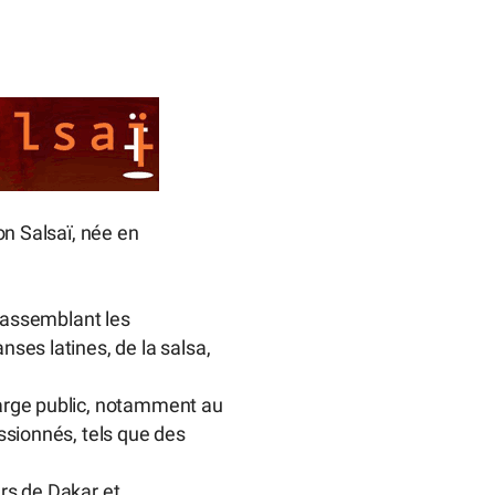
on Salsaï, née en
 rassemblant les
nses latines, de la salsa,
large public, notamment au
assionnés, tels que des
urs de Dakar et