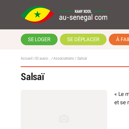
SE LOGER
SE DÉPLACER
À FAI
Accueil
/
Et aussi…
/
Associations
/
Salsaï
Salsaï
« Le m
et se 