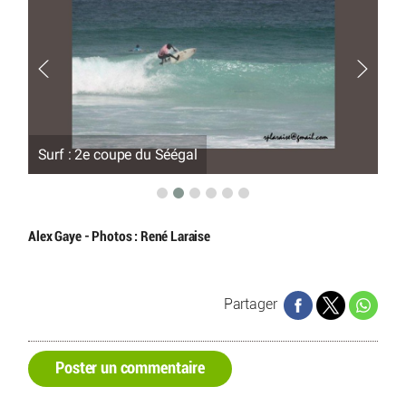
Surf : 2e coupe du Séégal
3.S
Alex Gaye - Photos : René Laraise
Partager
Poster un commentaire