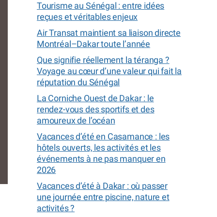
Tourisme au Sénégal : entre idées
reçues et véritables enjeux
Air Transat maintient sa liaison directe
Montréal–Dakar toute l’année
Que signifie réellement la téranga ?
Voyage au cœur d’une valeur qui fait la
réputation du Sénégal
La Corniche Ouest de Dakar : le
rendez-vous des sportifs et des
amoureux de l’océan
Vacances d’été en Casamance : les
hôtels ouverts, les activités et les
événements à ne pas manquer en
2026
Dinabar
Vacances d’été à Dakar : où passer
une journée entre piscine, nature et
activités ?