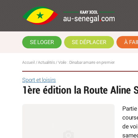
SE LOGER
SE DÉPLACER
À FAI
Accueil
/
Actualités
/
Voile : Dinabar amarre en premier
Sport et loisirs
1ère édition la Route Aline 
Partie
cours
de voi
samed