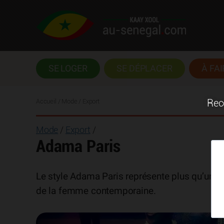
SE LOGER
SE DÉPLACER
À FAI
Accueil
/ Mode / Export
Rece
Mode
/
Export
/
Adama Paris
Le style Adama Paris représente plus qu’une faç
de la femme contemporaine.