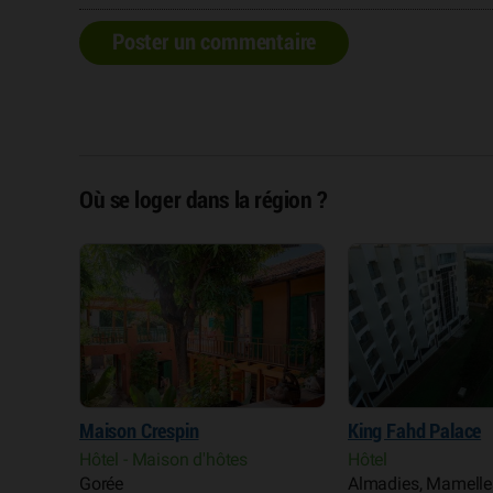
Poster un commentaire
Où se loger dans la région ?
Maison Crespin
King Fahd Palace
Hôtel - Maison d'hôtes
Hôtel
, Yoff
Gorée
Almadies, Mamelles