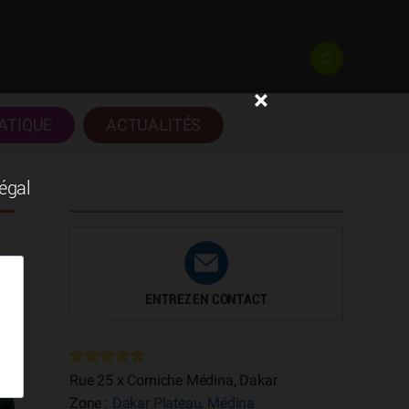
×
ATIQUE
ACTUALITÉS
négal
ENTREZ EN CONTACT
e
Rue 25 x Corniche Médina, Dakar
Zone :
Dakar Plateau, Médina