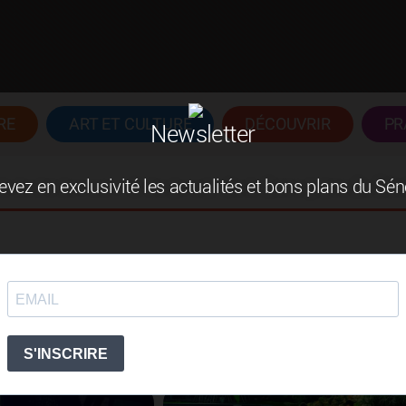
RE
ART ET CULTURE
DÉCOUVRIR
PR
Newsletter
vez en exclusivité les actualités et bons plans du Sé
on de s’habiller : il reflète de surcroît les états d’âm