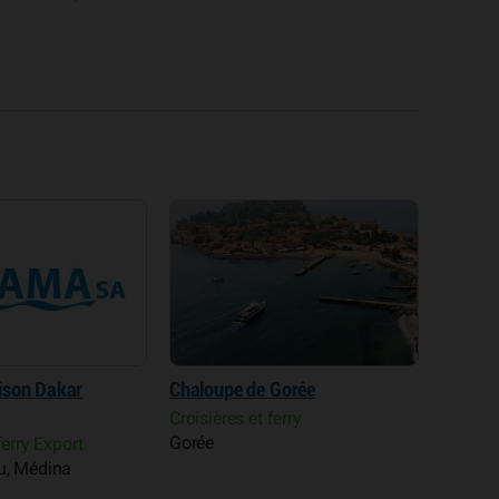
ison Dakar
Chaloupe de Gorée
Parc fo
Hann
Croisières et ferry
Gorée
ferry Export
Parcs e
u, Médina
Hann, B
Parcell