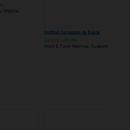
at
Institut Cervantes de Dakar
u, Médina
Centres culturels
Point E, Fann, Mermoz, Ouakam
Fondat
Sengho
Musée
Dakar 