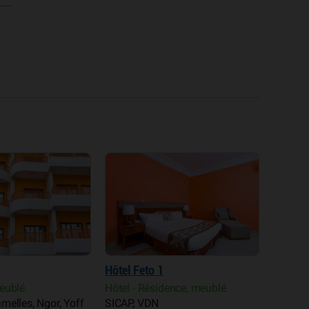
Hôtel Feto 1
CasaMa
eublé
Hôtel - Résidence, meublé
Hôtel
melles, Ngor, Yoff
SICAP, VDN
Point 