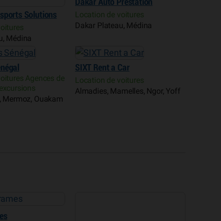
Dakar Auto Prestation
sports Solutions
Location de voitures
Dakar Plateau, Médina
oitures
u, Médina
énégal
SIXT Rent a Car
voitures Agences de
Location de voitures
’excursions
Almadies, Mamelles, Ngor, Yoff
n, Mermoz, Ouakam
es