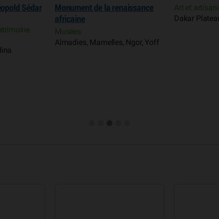
Léopold Sédar
Monument de la renaissance
Art et artisan
Dakar Platea
africaine
atrimoine
Musées
Almadies, Mamelles, Ngor, Yoff
dina