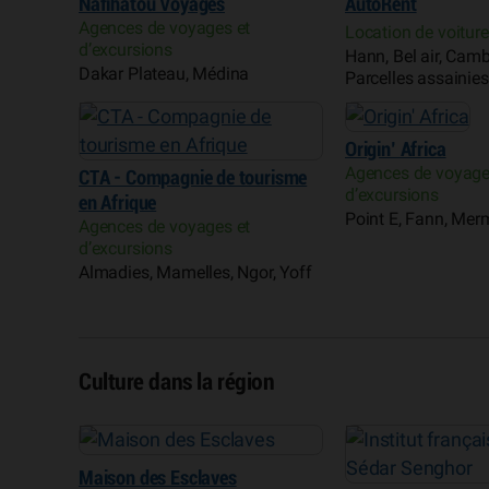
Nafihatou Voyages
AutoRent
Agences de voyages et
Location de voitur
d’excursions
Hann, Bel air, Camb
Dakar Plateau, Médina
Parcelles assainies
Origin’ Africa
Agences de voyage
CTA - Compagnie de tourisme
d’excursions
en Afrique
Point E, Fann, Me
Agences de voyages et
d’excursions
Almadies, Mamelles, Ngor, Yoff
Culture dans la région
ée
Maison des Esclaves