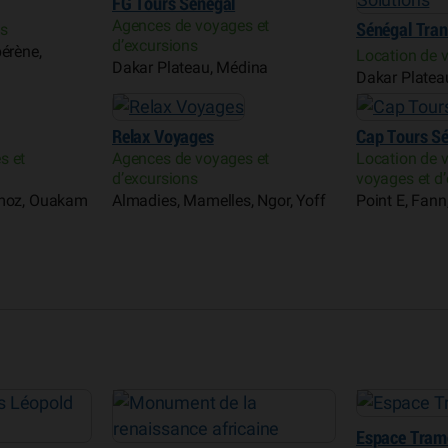
FG Tours Sénégal
Agences de voyages et
es
Sénégal Tran
d’excursions
érène,
Location de v
Dakar Plateau, Médina
Dakar Platea
Relax Voyages
Cap Tours S
s et
Agences de voyages et
Location de 
d’excursions
voyages et d
rmoz, Ouakam
Almadies, Mamelles, Ngor, Yoff
Point E, Fan
Espace Tram