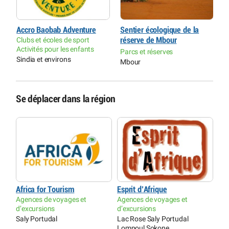
Accro Baobab Adventure
Sentier écologique de la
R
Clubs et écoles de sport
réserve de Mbour
P
Activités pour les enfants
Parcs et réserves
P
Sindia et environs
Mbour
P
Se déplacer dans la région
Africa for Tourism
Esprit d’Afrique
Agences de voyages et
Agences de voyages et
d’excursions
d’excursions
Saly Portudal
Lac Rose Saly Portudal
Lompoul Sokone