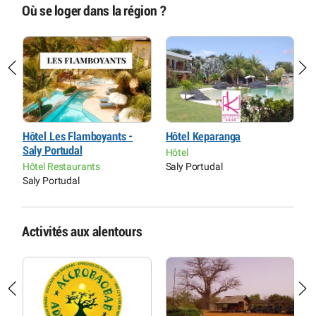
Où se loger dans la région ?
Hôtel Les Flamboyants -
Hôtel Keparanga
P
Saly Portudal
H
Hôtel
r
Hôtel Restaurants
Saly Portudal
L
Saly Portudal
Activités aux alentours