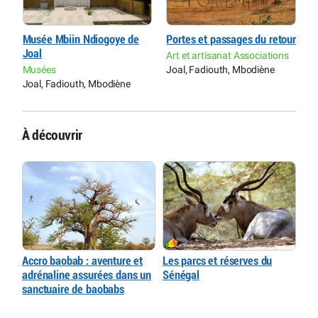
ur
Musée Mbiin Ndiogoye de
Portes et passages du retour
M
Joal
J
s
Art et artisanat Associations
Musées
Joal, Fadiouth, Mbodiène
M
Joal, Fadiouth, Mbodiène
J
À découvrir
Accro baobab : aventure et
Les parcs et réserves du
adrénaline assurées dans un
Sénégal
sanctuaire de baobabs