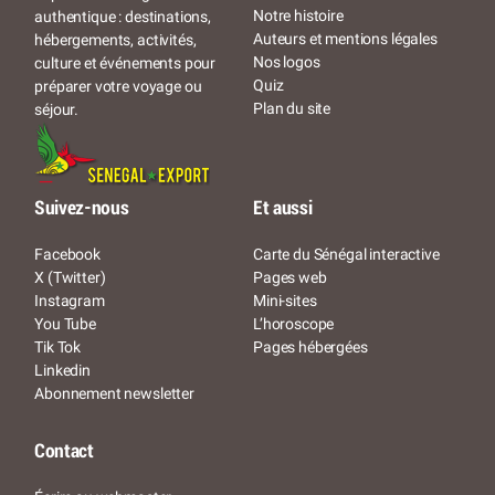
Notre histoire
authentique : destinations,
Auteurs et mentions légales
hébergements, activités,
Nos logos
culture et événements pour
Quiz
préparer votre voyage ou
Plan du site
séjour.
Suivez-nous
Et aussi
Facebook
Carte du Sénégal interactive
X (Twitter)
Pages web
Instagram
Mini-sites
You Tube
L’horoscope
Tik Tok
Pages hébergées
Linkedin
Abonnement newsletter
Contact