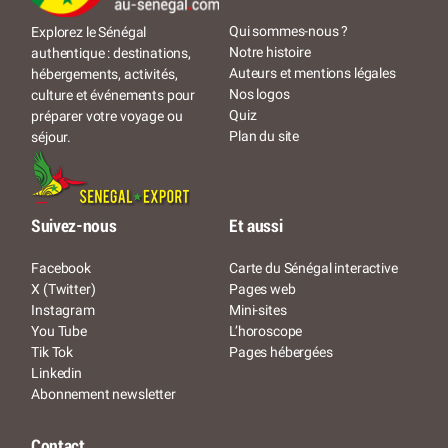
Qui sommes-nous ?
Explorez le Sénégal
Notre histoire
authentique : destinations,
Auteurs et mentions légales
hébergements, activités,
Nos logos
culture et événements pour
Quiz
préparer votre voyage ou
Plan du site
séjour.
Suivez-nous
Et aussi
Facebook
Carte du Sénégal interactive
X (Twitter)
Pages web
Instagram
Mini-sites
You Tube
L’horoscope
Tik Tok
Pages hébergées
Linkedin
Abonnement newsletter
Contact