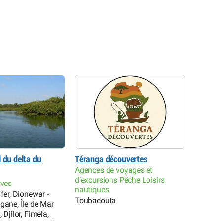
 du delta du
Téranga découvertes
Réserv
Agences de voyages et
Palmar
d’excursions Pêche Loisirs
rves
Parcs e
nautiques
ffer, Dionewar -
Palmari
Toubacouta
gane, Île de Mar
 Djilor, Fimela,