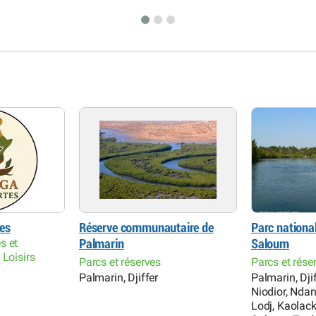
es
Réserve communautaire de
Parc national
s et
Palmarin
Saloum
 Loisirs
Parcs et réserves
Parcs et rése
Palmarin, Djiffer
Palmarin, Dji
Niodior, Ndan
Lodj, Kaolack,