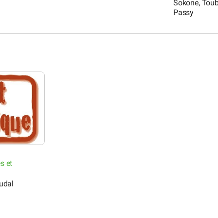
Sokone, Toub
Passy
s et
udal