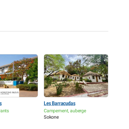
s
Les Barracudas
Mbind 
rants
Campement, auberge
Maison
Sokone
Djilor, 