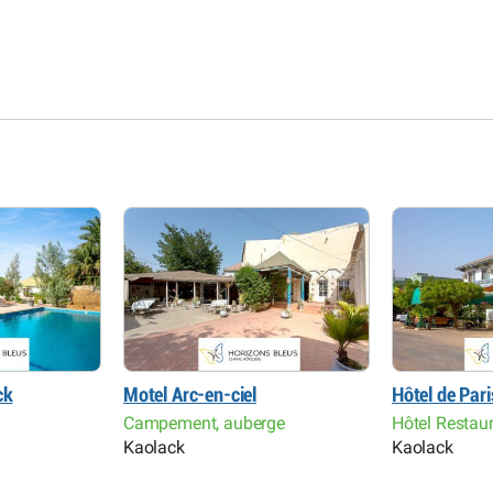
ck
Motel Arc-en-ciel
Hôtel de Pari
Campement, auberge
Hôtel Restau
Kaolack
Kaolack