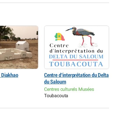
 Diakhao
Centre d’interprétation du Delta
Écomus
du Saloum
Musée
Fatick
Centres culturels Musées
Toubacouta