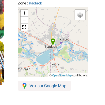
Zone :
Kaolack
+
−
©
OpenStreetMap
contributors
Voir sur Google Map