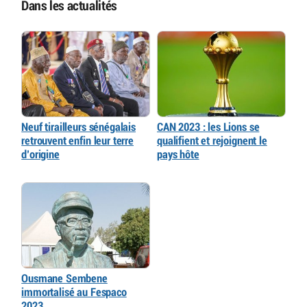
Dans les actualités
Neuf tirailleurs sénégalais
CAN 2023 : les Lions se
retrouvent enfin leur terre
qualifient et rejoignent le
d’origine
pays hôte
Ousmane Sembene
immortalisé au Fespaco
2023