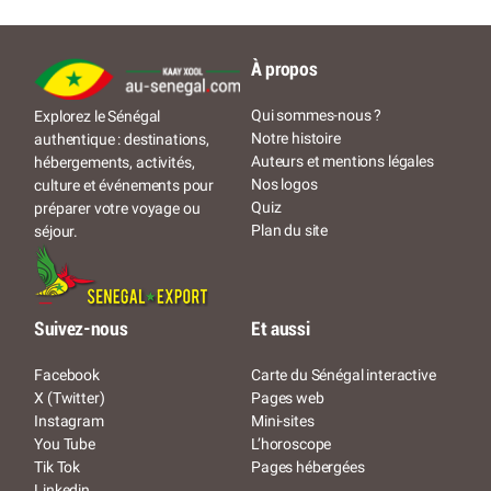
À propos
Qui sommes-nous ?
Explorez le Sénégal
Notre histoire
authentique : destinations,
Auteurs et mentions légales
hébergements, activités,
Nos logos
culture et événements pour
Quiz
préparer votre voyage ou
Plan du site
séjour.
Suivez-nous
Et aussi
Facebook
Carte du Sénégal interactive
X (Twitter)
Pages web
Instagram
Mini-sites
You Tube
L’horoscope
Tik Tok
Pages hébergées
Linkedin