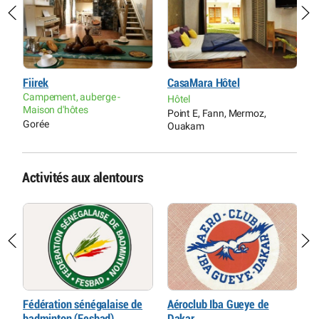
Fiirek
CasaMara Hôtel
A
Campement, auberge -
Hôtel
M
Maison d'hôtes
Point E, Fann, Mermoz,
G
Gorée
Ouakam
Activités aux alentours
Fédération sénégalaise de
Aéroclub Iba Gueye de
P
badminton (Fesbad)
Dakar
d