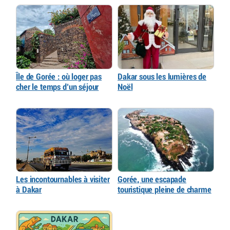
Île de Gorée : où loger pas
Dakar sous les lumières de
cher le temps d’un séjour
Noël
Les incontournables à visiter
Gorée, une escapade
à Dakar
touristique pleine de charme