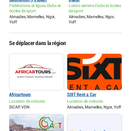
Fédérations et ligues Clubs et
Loisirs aériens Clubs et écoles
P
écoles de sport
de sport
H
Almadies, Mamelles, Ngor,
Almadies, Mamelles, Ngor,
P
Yoff
Yoff
Se déplacer dans la région
Africartours
SIXT Rent a Car
Location de voitures
Location de voitures
SICAP, VDN
Almadies, Mamelles, Ngor, Yoff