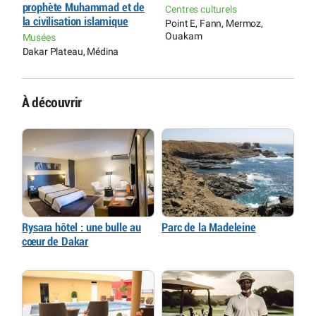
prophète Muhammad et de
d
Centres culturels
la civilisation islamique
Point E, Fann, Mermoz,
M
Ouakam
Musées
D
Dakar Plateau, Médina
À découvrir
Rysara hôtel : une bulle au
Parc de la Madeleine
cœur de Dakar