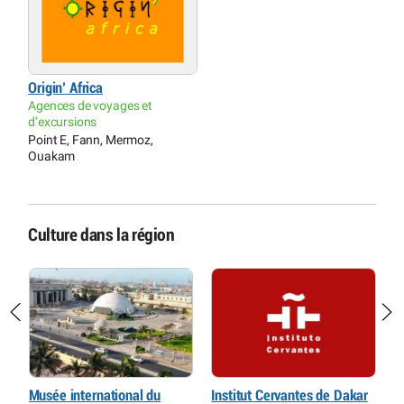
Origin’ Africa
Agences de voyages et
d’excursions
Point E, Fann, Mermoz,
Ouakam
Culture dans la région
Musée international du
Institut Cervantes de Dakar
M