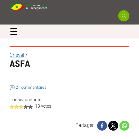
☰
Cheval
/
ASFA
21 commentaires
Donnez une note
13 votes
Partager