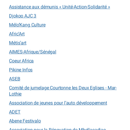
Assistance aux démunis « Unité-Action-Solidarité »
Djokoo AJC 3
Mélo’Kang Culture
Afric’Art
Métis’art
AIMES-Afrique/Sénégal
Coeur Africa
Pikine Infos
ASEB
Comité de jumelage Courtonne les Deux Eglises - Mar-
Lothie
Association de jeunes pour l’auto développement
ADET
Abene Festivalo
Association pour la Rénovation de Mbellacadiao