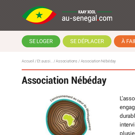
SE LOGER
SE DÉPLACER
À FAI
Accueil
/
Et aussi…
/
Associations
/
Association Nébéday
Association Nébéday
L’ass
engagé
durabl
interv
plusie