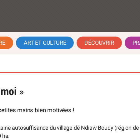
RE
ART ET CULTURE
DÉCOUVRIR
PR
-moi »
etites mains bien motivées !
taine autosuffisance du village de Ndiaw Boudy (région de
 ha.