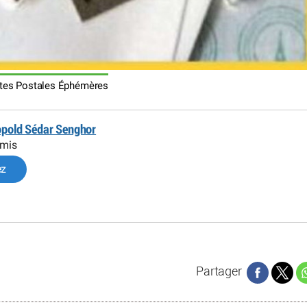
rtes Postales Éphémères
éopold Sédar Senghor
omis
ez
Partager