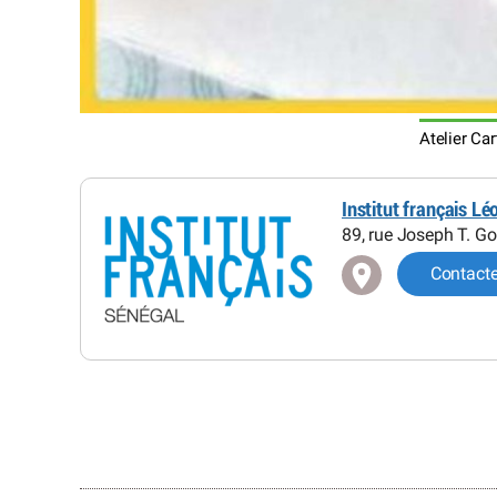
Atelier Ca
Institut français L
89, rue Joseph T. G
Contact