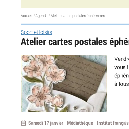
Accueil
/
Agenda
/
Atelier cartes postales éphémères
Sport et loisirs
Atelier cartes postales éph
Vendre
vous i
éphémè
à tous
Samedi 17 janvier - Médiathèque - Institut françai