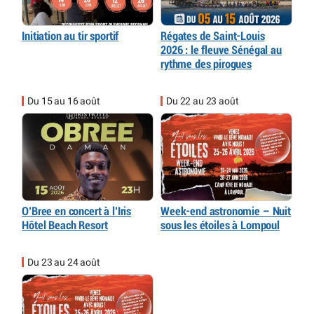
Initiation au tir sportif
Régates de Saint-Louis
2026 : le fleuve Sénégal au
rythme des pirogues
Du 15 au 16 août
Du 22 au 23 août
O’Bree en concert à l’Iris
Week-end astronomie – Nuit
Hôtel Beach Resort
sous les étoiles à Lompoul
Du 23 au 24 août