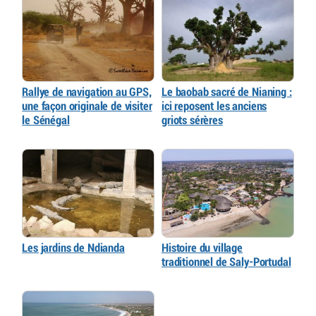
Rallye de navigation au GPS,
Le baobab sacré de Nianing :
une façon originale de visiter
ici reposent les anciens
le Sénégal
griots sérères
Les jardins de Ndianda
Histoire du village
traditionnel de Saly-Portudal