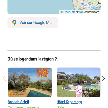
©
OpenStreetMap
contributors
Voir sur Google Map
Où se loger dans la région ?
Baobab Soleil
Hôtel Keparanga
L
Campement, auberge
Hôtel
H