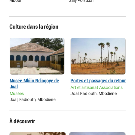
Mbour
Saly Portudal
Culture dans la région
ur
Musée Mbiin Ndiogoye de
Portes et passages du retour
M
Joal
J
s
Art et artisanat Associations
Musées
Joal, Fadiouth, Mbodiène
M
Joal, Fadiouth, Mbodiène
J
À découvrir