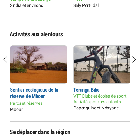
Sindia et environs
Saly Portudal
T
Activités aux alentours
Sentier écologique de la
Téranga Bike
R
réserve de Mbour
VTT Clubs et écoles de sport
P
Activités pour les enfants
Parcs et réserves
P
Popenguine et Ndayane
Mbour
P
Se déplacer dans la région