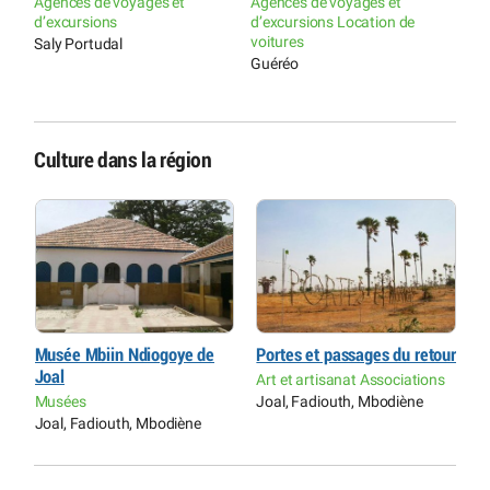
Agences de voyages et
Agences de voyages et
d’excursions
d’excursions Location de
voitures
Saly Portudal
Guéréo
Culture dans la région
ur
Musée Mbiin Ndiogoye de
Portes et passages du retour
M
Joal
J
s
Art et artisanat Associations
Musées
Joal, Fadiouth, Mbodiène
M
Joal, Fadiouth, Mbodiène
J