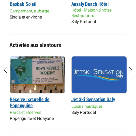
Baobab Soleil
Ansaly Beach Hôtel
L
Hôtel - Maison d'hôtes
Campement, auberge
H
Restaurants
Sindia et environs
G
Saly Portudal
Activités aux alentours
Réserve naturelle de
Jet Ski Sensation Saly
P
Popenguine
H
Loisirs nautiques
r
Parcs et réserves
Saly Portudal
L
Popenguine et Ndayane