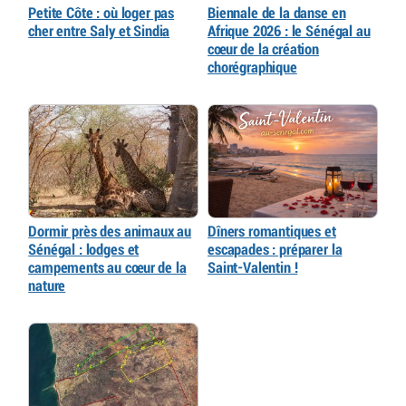
Petite Côte : où loger pas
Biennale de la danse en
cher entre Saly et Sindia
Afrique 2026 : le Sénégal au
cœur de la création
chorégraphique
Dormir près des animaux au
Dîners romantiques et
Sénégal : lodges et
escapades : préparer la
campements au cœur de la
Saint-Valentin !
nature