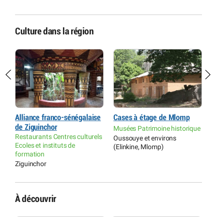
Culture dans la région
Alliance franco-sénégalaise
Cases à étage de Mlomp
M
de Ziguinchor
Musées Patrimoine historique
M
Restaurants Centres culturels
Oussouye et environs
C
Ecoles et instituts de
(Elinkine, Mlomp)
K
formation
Ziguinchor
À découvrir