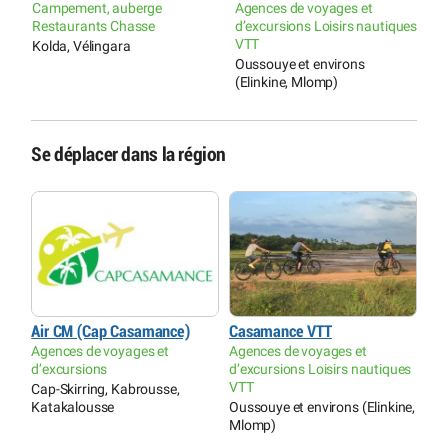
Campement, auberge
Agences de voyages et
C
Restaurants Chasse
d’excursions Loisirs nautiques
S
VTT
Kolda, Vélingara
Oussouye et environs
(Elinkine, Mlomp)
Se déplacer dans la région
Air CM (Cap Casamance)
Casamance VTT
Agences de voyages et
Agences de voyages et
d’excursions
d’excursions Loisirs nautiques
VTT
Cap-Skirring, Kabrousse,
Katakalousse
Oussouye et environs (Elinkine,
Mlomp)