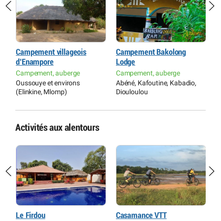
Campement villageois
Campement Bakolong
H
d’Enampore
Lodge
H
Campement, auberge
Campement, auberge
C
K
Oussouye et environs
Abéné, Kafoutine, Kabadio,
(Elinkine, Mlomp)
Diouloulou
Activités aux alentours
Le Firdou
Casamance VTT
B