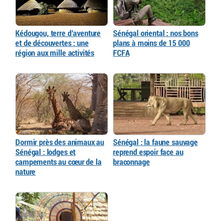
Kédougou, terre d’aventure
Sénégal oriental : nos bons
et de découvertes : une
plans à moins de 15 000
région aux mille activités
FCFA
Dormir près des animaux au
Sénégal : la faune sauvage
Sénégal : lodges et
reprend espoir face au
campements au cœur de la
braconnage
nature