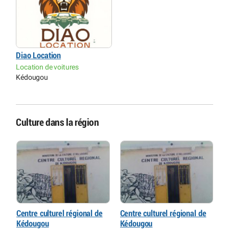
Diao Location
Location de voitures
Kédougou
Culture dans la région
Centre culturel régional de
Centre culturel régional de
C
Kédougou
Kédougou
K