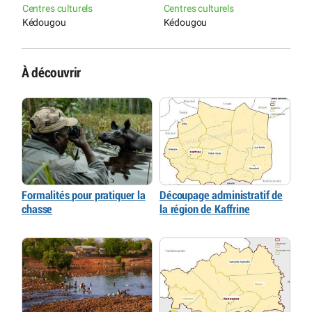
Centres culturels
Centres culturels
C
Kédougou
Kédougou
K
À découvrir
Formalités pour pratiquer la
Découpage administratif de
chasse
la région de Kaffrine