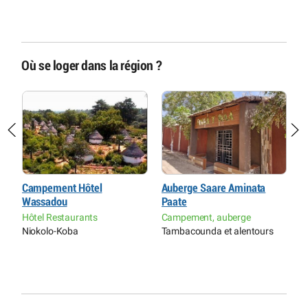
Où se loger dans la région ?
Campement Hôtel
Auberge Saare Aminata
C
Wassadou
Paate
D
Hôtel Restaurants
Campement, auberge
C
Niokolo-Koba
Tambacounda et alentours
P
F