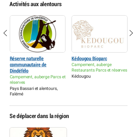
Activités aux alentours
u
Réserve naturelle
Kédougou Bioparc
P
communautaire de
Campement, auberge
K
Restaurants Parcs et réserves
et
Dindéfélo
P
Kédougou
Campement, auberge Parcs et
N
réserves
Pays Bassari et alentours,
Falémé
Se déplacer dans la région