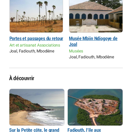
Portes et passages du retour
Musée Mbiin Ndiogoye de
P
Joal
Art et artisanat Associations
A
Joal, Fadiouth, Mbodiène
Musées
J
Joal, Fadiouth, Mbodiène
À découvrir
Sur la Petite côte, le grand
Fadiouth, l’île aux