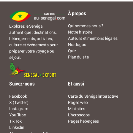
À propos
Qui sommes-nous ?
Explorez le Sénégal
Notre histoire
authentique : destinations,
Auteurs et mentions légales
hébergements, activités,
Nos logos
culture et événements pour
Quiz
préparer votre voyage ou
Plan du site
séjour.
Suivez-nous
Et aussi
Facebook
Carte du Sénégal interactive
X (Twitter)
Pages web
Instagram
Mini-sites
You Tube
L’horoscope
Tik Tok
Pages hébergées
Linkedin