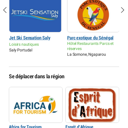
Jet Ski Sensation Saly
Parc exotique du Sénégal
T
Hôtel Restaurants Parcs et
V
Loisirs nautiques
réserves
A
Saly Portudal
La Somone, Ngaparou
P
Se déplacer dans la région
Africa for Tourism
Esprit d’Afrique