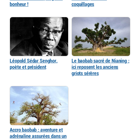
bonheur !
coquillages
Léopold Sédar Senghor,
Le baobab sacré de Nianing :
poète et président
ici reposent les anciens
griots sérères
Accro baobab : aventure et
adrénaline assurées dans un