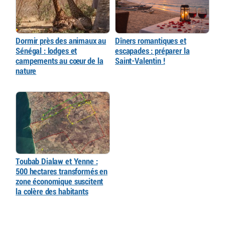
Dormir près des animaux au
Dîners romantiques et
Sénégal : lodges et
escapades : préparer la
campements au cœur de la
Saint-Valentin !
nature
Toubab Dialaw et Yenne :
500 hectares transformés en
zone économique suscitent
la colère des habitants