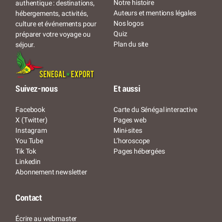
Notre histoire
authentique : destinations,
Auteurs et mentions légales
hébergements, activités,
Nos logos
culture et événements pour
Quiz
préparer votre voyage ou
Plan du site
séjour.
Suivez-nous
Et aussi
Facebook
Carte du Sénégal interactive
X (Twitter)
Pages web
Instagram
Mini-sites
You Tube
L’horoscope
Tik Tok
Pages hébergées
Linkedin
Abonnement newsletter
Contact
Écrire au webmaster