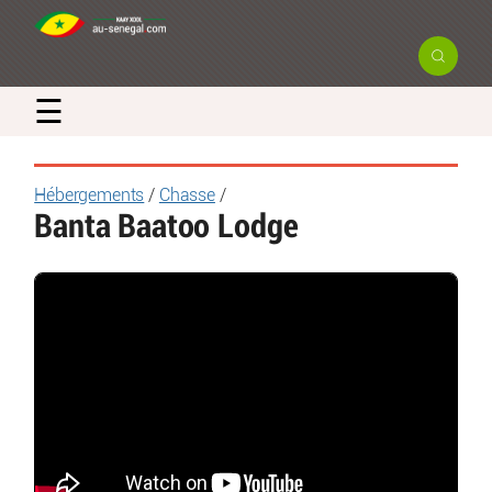
☰
Hébergements
/
Chasse
/
Banta Baatoo Lodge