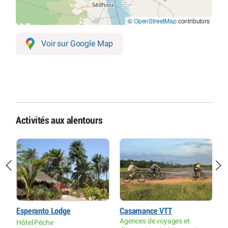
©
OpenStreetMap
contributors
Voir sur Google Map
Activités aux alentours
Esperanto Lodge
Casamance VTT
P
Agences de voyages et
C
Hôtel Pêche