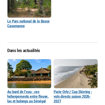
Le Parc national de la Basse
Casamance
Dans les actualités
Au bord de l’eau : ces
Paris-Orly / Cap Skirring :
hébergements entre fleuve,
vols directs saison 2026-
lac et bolongs au Sénégal
2027