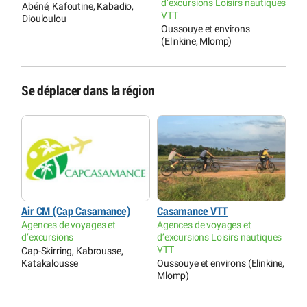
d’excursions Loisirs nautiques
Abéné, Kafoutine, Kabadio,
P
VTT
Diouloulou
C
Oussouye et environs
K
(Elinkine, Mlomp)
Se déplacer dans la région
Air CM (Cap Casamance)
Casamance VTT
Agences de voyages et
Agences de voyages et
d’excursions
d’excursions Loisirs nautiques
VTT
Cap-Skirring, Kabrousse,
Katakalousse
Oussouye et environs (Elinkine,
Mlomp)