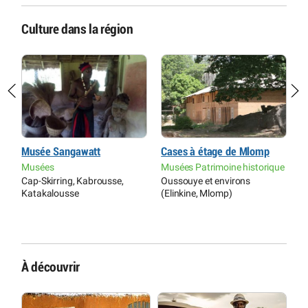
Culture dans la région
Musée Sangawatt
Cases à étage de Mlomp
C
S
Musées
Musées Patrimoine historique
Cap-Skirring, Kabrousse,
Oussouye et environs
C
Katakalousse
(Elinkine, Mlomp)
S
À découvrir