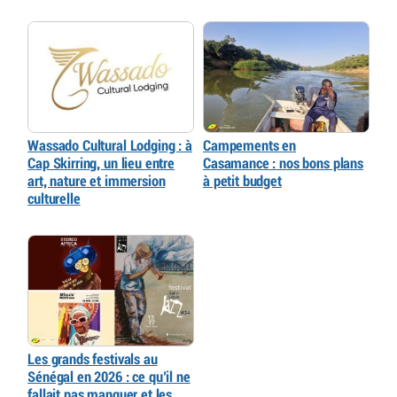
Wassado Cultural Lodging : à
Campements en
Cap Skirring, un lieu entre
Casamance : nos bons plans
art, nature et immersion
à petit budget
culturelle
Les grands festivals au
Sénégal en 2026 : ce qu’il ne
fallait pas manquer et les