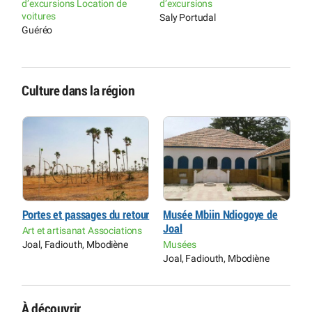
d’excursions Location de
d’excursions
voitures
Saly Portudal
Guéréo
Culture dans la région
Portes et passages du retour
Musée Mbiin Ndiogoye de
P
Joal
Art et artisanat Associations
A
Joal, Fadiouth, Mbodiène
Musées
J
Joal, Fadiouth, Mbodiène
À découvrir