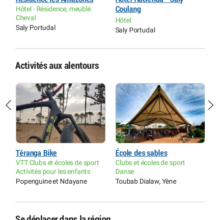
Hôtel - Résidence, meublé
Coulang
M
Cheval
Hôtel
R
Saly Portudal
Saly Portudal
T
Activités aux alentours
Téranga Bike
École des sables
A
VTT Clubs et écoles de sport
Clubs et écoles de sport
C
Activités pour les enfants
Danse
A
Popenguine et Ndayane
Toubab Dialaw, Yène
S
Se déplacer dans la région