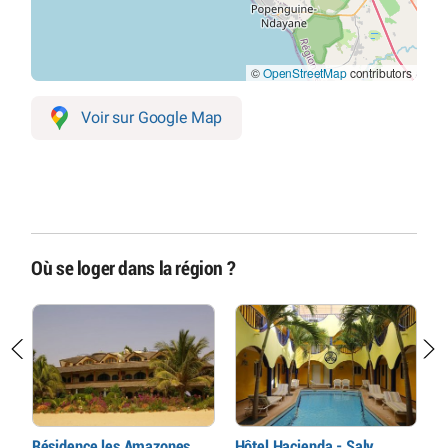
©
OpenStreetMap
contributors
Voir sur Google Map
Où se loger dans la région ?
Résidence les Amazones
Hôtel Hacienda - Saly
R