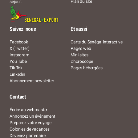
Plan du site
séjour.
Suivez-nous
Et aussi
Facebook
Carte du Sénégal interactive
X (Twitter)
Pages web
Instagram
Mini-sites
You Tube
L’horoscope
Tik Tok
Pages hébergées
Linkedin
Abonnement newsletter
Contact
Écrire au webmaster
Annoncez un événement
Préparez votre voyage
Colonies de vacances
Devenez partenaire