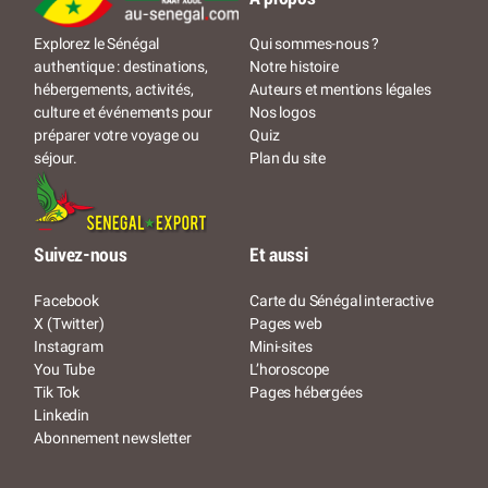
Qui sommes-nous ?
Explorez le Sénégal
Notre histoire
authentique : destinations,
Auteurs et mentions légales
hébergements, activités,
Nos logos
culture et événements pour
Quiz
préparer votre voyage ou
Plan du site
séjour.
Suivez-nous
Et aussi
Facebook
Carte du Sénégal interactive
X (Twitter)
Pages web
Instagram
Mini-sites
You Tube
L’horoscope
Tik Tok
Pages hébergées
Linkedin
Abonnement newsletter