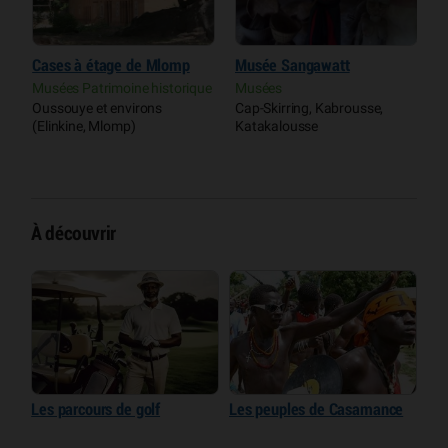
e
Cases à étage de Mlomp
Musée Sangawatt
M
B
Musées Patrimoine historique
Musées
ls
Oussouye et environs
Cap-Skirring, Kabrousse,
M
(Elinkine, Mlomp)
Katakalousse
C
K
À découvrir
Les parcours de golf
Les peuples de Casamance