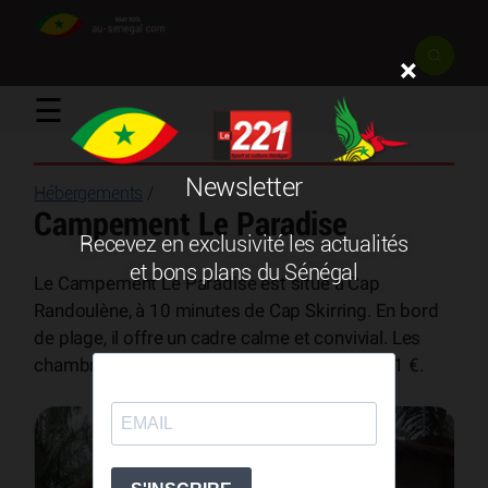
×
☰
Newsletter
Hébergements
/
Campement Le Paradise
Recevez en exclusivité les actualités
et bons plans du Sénégal
Le Campement Le Paradise est situé à Cap
Randoulène, à 10 minutes de Cap Skirring. En bord
de plage, il offre un cadre calme et convivial. Les
chambres sont à partir de 7 500 F CFA soit 11 €.