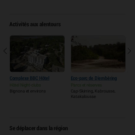
Activités aux alentours
Complexe BBC Hôtel
Eco-parc de Diembéring
C
A
e
Hôtel Night-clubs
Parcs et réserves
d
Bignona et environs
Cap-Skirring, Kabrousse,
V
Katakalousse
O
(
Se déplacer dans la région