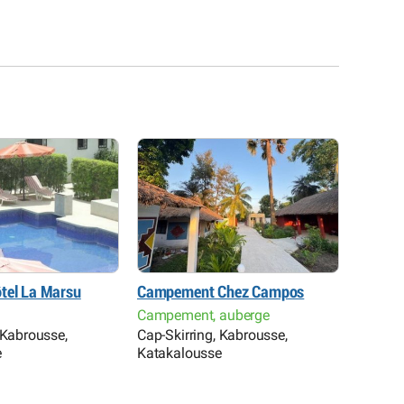
tel La Marsu
Campement Chez Campos
Hôtel 
Campement, auberge
Hôtel
 Kabrousse,
Cap-Skirring, Kabrousse,
Ziguinc
e
Katakalousse