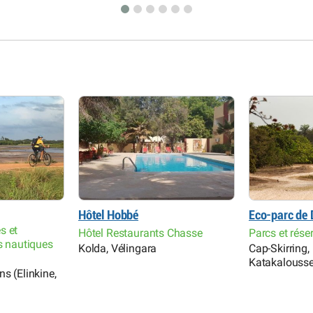
Hôtel Hobbé
Eco-parc de 
s et
Hôtel Restaurants Chasse
Parcs et rése
s nautiques
Kolda, Vélingara
Cap-Skirring,
Katakalouss
s (Elinkine,