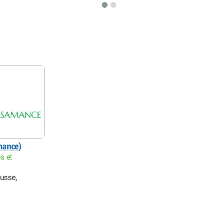
mance)
s et
ousse,