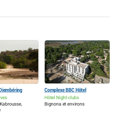
Diembéring
Complexe BBC Hôtel
Banta 
rves
Hôtel Night-clubs
Campem
 Kabrousse,
Bignona et environs
Sédhio
e