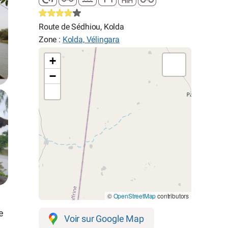
Route de Sédhiou, Kolda
Zone :
Kolda, Vélingara
+
−
©
OpenStreetMap
contributors
e
Voir sur Google Map