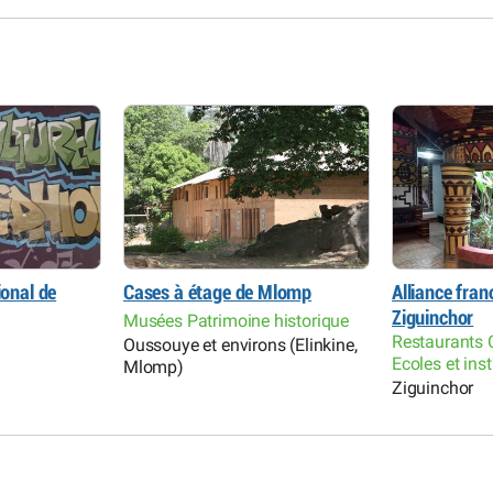
ional de
Cases à étage de Mlomp
Alliance fra
Ziguinchor
Musées Patrimoine historique
Restaurants C
Oussouye et environs (Elinkine,
Ecoles et ins
Mlomp)
Ziguinchor