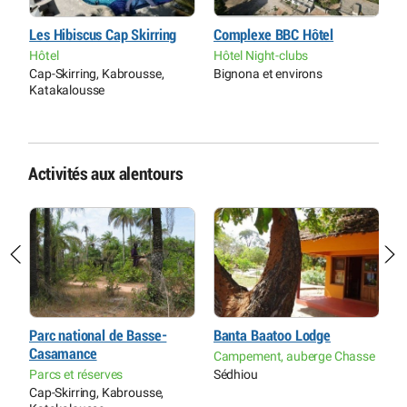
Les Hibiscus Cap Skirring
Complexe BBC Hôtel
H
Hôtel
Hôtel Night-clubs
H
Cap-Skirring, Kabrousse,
Bignona et environs
C
Katakalousse
K
Activités aux alentours
Parc national de Basse-
Banta Baatoo Lodge
C
Casamance
Campement, auberge Chasse
H
Parcs et réserves
Sédhiou
B
Cap-Skirring, Kabrousse,