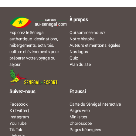
À propos
Qui sommes-nous ?
Explorez le Sénégal
Notre histoire
authentique : destinations,
Auteurs et mentions légales
hébergements, activités,
Nos logos
culture et événements pour
Quiz
préparer votre voyage ou
Plan du site
séjour.
Suivez-nous
Et aussi
Facebook
Carte du Sénégal interactive
X (Twitter)
Pages web
Instagram
Mini-sites
You Tube
L’horoscope
Tik Tok
Pages hébergées