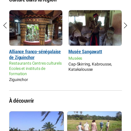
Alliance franco-sénégalaise
Musée Sangawatt
C
de Ziguinchor
Musées
M
Restaurants Centres culturels
Cap-Skirring, Kabrousse,
O
Ecoles et instituts de
Katakalousse
(
formation
Ziguinchor
À découvrir