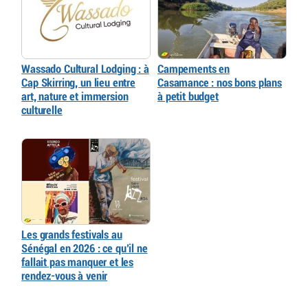
Wassado Cultural Lodging : à
Campements en
Cap Skirring, un lieu entre
Casamance : nos bons plans
art, nature et immersion
à petit budget
culturelle
Les grands festivals au
Sénégal en 2026 : ce qu’il ne
fallait pas manquer et les
rendez-vous à venir